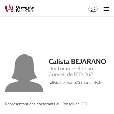
Aller
Aller
au
à
contenu
la
principal
navigation
Calista BEJARANO
Doctorante élue au
Conseil de l'ED 262
calista.bejarano@etu.u-paris.fr
Représentant des doctorants au Conseil de l’ED