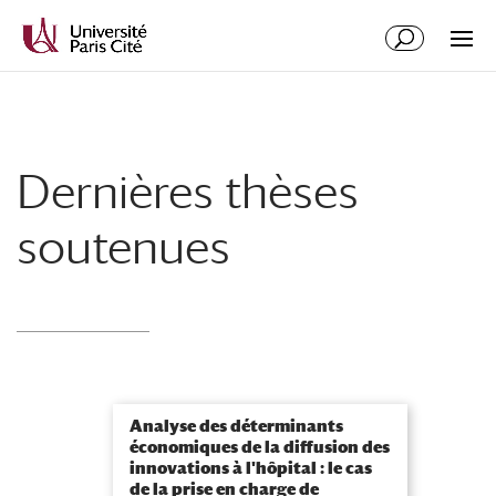
Aller
Aller
au
à
contenu
la
principal
navigation
Dernières thèses
soutenues
Analyse des déterminants
économiques de la diffusion des
innovations à l'hôpital : le cas
de la prise en charge de