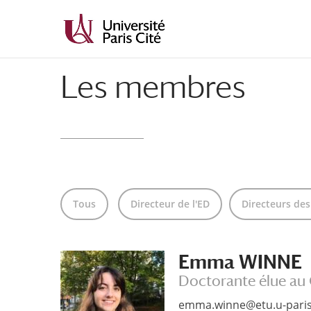
Aller
Aller
au
à
contenu
la
principal
navigation
Les membres
Tous
Directeur de l'ED
Directeurs des
Emma WINNE
Doctorante élue au 
emma.winne@etu.u-paris